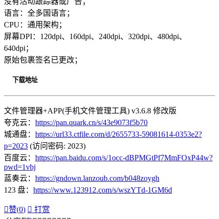
没有活动跟踪器或广告；
语言：全多国语言；
CPU：通用架构；
屏幕DPI：120dpi、160dpi、240dpi、320dpi、480dpi、
640dpi；
原始包裹签名已更改；
下载地址
文件管理器+APP(手机文件管理工具) v3.6.8 修改版
夸克云：
https://pan.quark.cn/s/43e9073f5b70
城通盘：
https://url33.ctfile.com/d/2655733-59081614-0353e2?
p=2023
(访问密码: 2023)
百度云：
https://pan.baidu.com/s/1occ-dBPMGtPf7MmFOxP44w?
pwd=1vbj
蓝奏云：
https://gndown.lanzoub.com/b048zoygh
123 盘：
https://www.123912.com/s/wszYTd-1GM6d

赞(
0
)

打赏