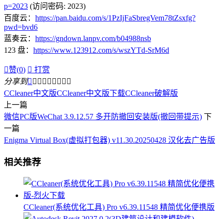
p=2023
(访问密码: 2023)
百度云：
https://pan.baidu.com/s/1PzIjFaSbregVem78tZsxfg?
pwd=bvd6
蓝奏云：
https://gndown.lanpv.com/b04988nsb
123 盘：
https://www.123912.com/s/wszYTd-SrM6d

赞(
0
)

打赏
分享到









CCleaner中文版
CCleaner中文版下载
CCleaner破解版
上一篇
微信PC版WeChat 3.9.12.57 多开防撤回安装版(撤回带提示)
下
一篇
Enigma Virtual Box(虚拟打包器) v11.30.20250428 汉化去广告版
相关推荐
CCleaner(系统优化工具) Pro v6.39.11548 精简优化便携版