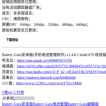
促销应用程序已禁用；
没有活动跟踪器或广告；
语言：全多国语言；
CPU：通用架构；
屏幕DPI：160dpi、240dpi、320dpi、480dpi、640dpi；
原始包裹签名已更改；
下载地址
Battery Guru安卓版(手机电池管理软件) v2.4.8.1 build 679 修改
夸克云：
https://pan.quark.cn/s/69689567e781
城通盘：
https://url33.ctfile.com/d/2655733-58849453-e95571?p=2
百度云：
https://pan.baidu.com/s/1CP_b2_eJEZat1I3K2vSEFQ?pwd
蓝奏云：
https://gndown.lanzoub.com/b048xbiid
123 盘：
https://www.123912.com/s/wszYTd-r1M6d

赞(
0
)

打赏
分享到









Battery Guru安卓版
Battery Guru电池管理
Battery Guru破解版