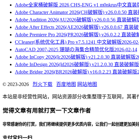
Adobe全家桶破解版 2026 CHS-ENG v1 m0nkrus中文直装
Adobe Character Animator 2026(CH破解版) v26.0.0.50
Adobe Audition 2026(AU2026破解版) v26.0.0.56 直装破解
Adobe After Effects 2026(AE2026破解版) v26.0.0.67 直
Adobe Premiere Pro 2026(PR2026破解版) v26.0.2.2 直装
CCleaner(系统优化工具) Pro v7.5.1241 中文破解版
2026-02
AutoCAD 2007-2025 珊瑚の海集合精简优化版
2026-02-14
Adobe InCopy 2026(Ic2026破解版) v21.2.0.30 直装破解版
2
Adobe InDesign 2026(Id2026破解版) v21.2.0.30 直装破解版
Adobe Bridge 2026(BR2026破解版) v16.0.2.23 直装破解版
© 2023-2026
烈火下载
百度地图
网站地图
本站是非经营性网站，网站资源部分收集整理于互联网，其著作权归原
觉得文章有用就打赏一下文章作者
非常感谢你的打赏，我们将继续提供更多优质内容，让我们一起创建更加美
支付宝扫一扫