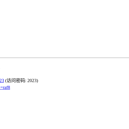
版
023
(访问密码: 2023)
=raf8