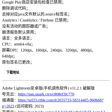
Google Play商店安装包检查已禁用；
删除调试代码；
去掉对应java文件默认的.source标签名；
Analytics / Crashlytics / Firebase 已禁用；
没有活动的跟踪器或广告；
崩溃报告默认禁用；
语言：全多语言；
CPU：arm64-v8a；
屏幕DPI：120dpi、160dpi、240dpi、320dpi、480dpi、
640dpi；
原包签名已更改；
下载地址
Adobe Lightroom安卓版(手机调色软件) v11.2.1 破解版
夸克云：
https://pan.quark.cn/s/c808ef3fc770
城通盘：
https://url33.ctfile.com/d/2655733-58314465-960b68?
p=2023
(访问密码: 2023)