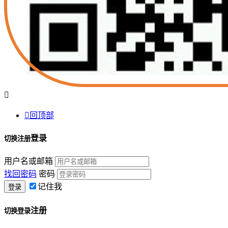


回顶部
登录
切换注册
用户名或邮箱
找回密码
密码
记住我
注册
切换登录