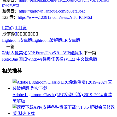
百度云：
https://pan.baidu.com/s/1A2xOaljUc9yUr7v5L1oznA?
pwd=3yxf
蓝奏云：
https://gndown.lanzoue.com/b00efa0bzc
123 盘：
https://www.123912.com/s/wszYTd-K1M6d

赞(
0
)

打赏
分享到









Lightroom安卓版
Lightroom破解版
LR安卓版
上一篇
视频人像美化APP PrettyUp v5.9.1 VIP破解版
下一篇
RetroBar(回归Windows经典任务栏) v1.22 中文绿色版
相关推荐
Adobe Lightroom Classic(LRC免激活版) 2019–2024 直装
破解版