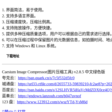
1. 界面简洁，易于使用。
2. 支持多语言界面。
3. 压缩速度快，压缩比例高。
4. 支持拖放操作，方便快捷。
5. 提供多种压缩质量选项，用户可以根据自己的需求进行选择
6. 可以在压缩过程中保留图片的元数据信息，如拍摄时间、地
7. 支持 Windows 和 Linux 系统。
下载地址
Caesium Image Compressor(图片压缩工具) v2.8.5 中文绿色版
夸克云：
https://pan.quark.cn/s/7c5f532d5fc0
城通盘：
https://url33.ctfile.com/d/2655733-59839210-fc2ae8?p=20
百度云：
https://pan.baidu.com/s/12SLHVR5iHaVcMdZDX0ce4Q?
蓝奏云：
https://gndown.lanzoub.com/b047uvnof
123 盘：
https://www.123912.com/s/wszYTd-YsM6d

赞(
0
)

打赏