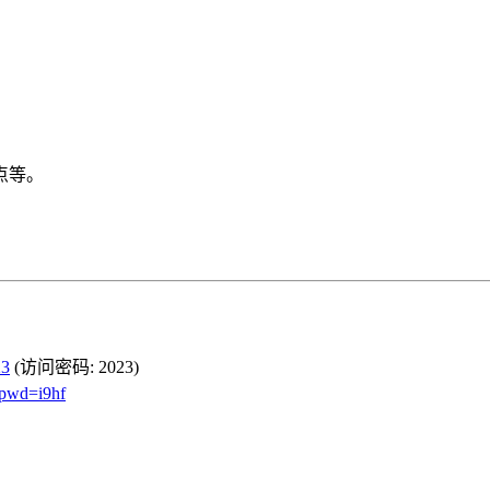
。
点等。
23
(访问密码: 2023)
pwd=i9hf