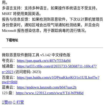
用。
多语言支持：支持多种语言，如果操作系统语言不受支持，
MSRT 将使用美国英语。
报告与信息反馈：如果检测到恶意软件，下次以计算机管理员
身份登录时，通知区域会出现气球通知检测结果，并且会向
Microsoft 报告感染信息，用于跟踪病毒的流行情况。
下载地址
微软恶意软件删除工具 v5.142 中文绿色版
夸克云：
https://pan.quark.cn/s/407e7f334a94
城通盘：
https://url33.ctfile.com/d/2655733-58368711-169c47?
p=2023
(访问密码: 2023)
百度云：
https://pan.baidu.com/s/1QPjoaKkojKQ1o1UILhotTw?
pwd=6bfd
蓝奏云：
https://gndown.lanzoub.com/b047uax2h
123 盘：
https://www.123912.com/s/wszYTd-WPM6d

赞(
0
)

打赏